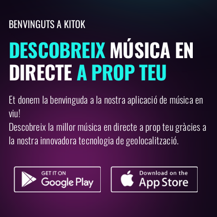
B
E
N
V
I
N
G
U
T
S
A
K
I
T
O
K
DESCOBREIX
MÚSICA EN
DIRECTE
A PROP TEU
Et donem la benvinguda a la nostra aplicació de música en
viu!
Descobreix la millor música en directe a prop teu gràcies a
la nostra innovadora tecnologia de geolocalització.