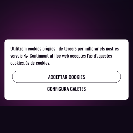
Utilitzem cookies pròpies i de tercers per millorar els nostres
serveis 🍪 Continuant al lloc web acceptes l'ús d'aquestes
cookies.
ús de cookies.
ACCEPTAR COOKIES
CONFIGURA GALETES
Vols
trobar
un
nou
local
on
gaudir
de
la
millor
música
en
viu
?
O